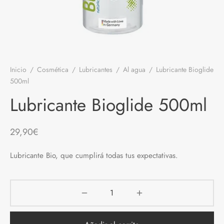
 el pene
untos
umes de Feromonas
ionadores
ts
Inicio
/
Cosmética
/
Lubricantes
/
Al agua
/
Lubricante Bioglide
adores
aces
500ml
ial novias
Lubricante Bioglide 500ml
as
29,90
€
neras
Lubricante Bio, que cumplirá todas tus expectativas.
dos