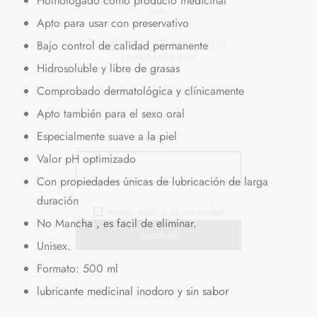
Homologado como producto medicinal
Nos alegra que te esté gustando nuestra
Apto para usar con preservativo
web,
Bajo control de calidad permanente
Hidrosoluble y libre de grasas
Te regalamos un 10%
con el código:
PRIMERACOMPRA
Comprobado dermatológica y clínicamente
Apto también para el sexo oral
¡Bienvenidos al placer de sentir!
Especialmente suave a la piel
Valor pH optimizado
Con propiedades únicas de lubricación de larga
Email*
duración
No Mancha , es facil de eliminar.
Unisex.
Formato: 500 ml
Acepto política de privacidad
lubricante medicinal inodoro y sin sabor