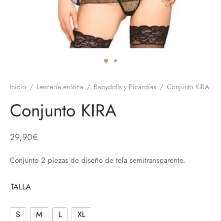
 el pene
untos
umes de Feromonas
ionadores
ts
adores
aces
Inicio
/
Lencería erótica
/
Babydolls y Picardías
/
Conjunto KIRA
ial novias
Conjunto KIRA
as
29,90
€
neras
Conjunto 2 piezas de diseño de tela semitransparente.
dos
TALLA
S
M
L
XL