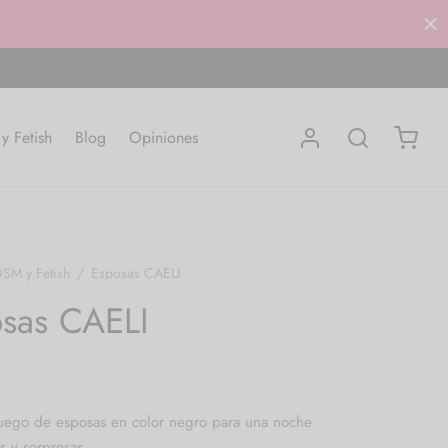
 Fetish
Blog
Opiniones
SM y Fetish
/
Esposas CAELI
sas CAELI
juego de esposas en color negro para una noche
as y sorpresas.