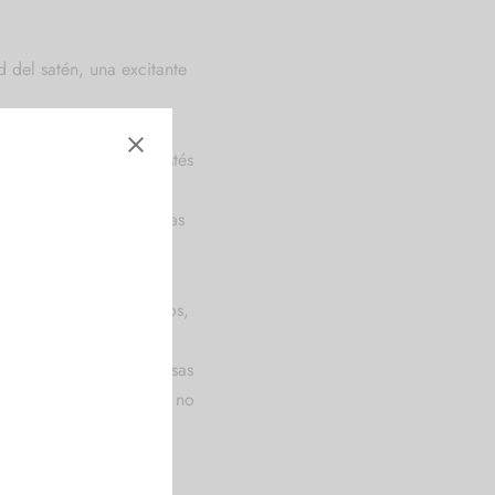
 del satén, una excitante
as hayas utilizado o estés
idades de dominación y
la de organza, lo que las
gos de roles más ligeros,
excelente opción para
o más sensual. Las esposas
aso de emergencia. Pero no
 más pesadas para una