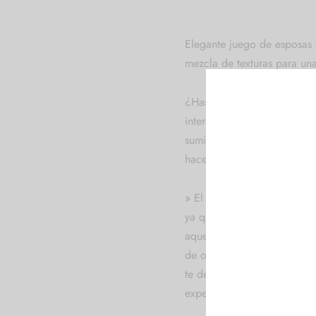
Elegante juego de esposas 
mezcla de texturas para una
¿Has oído hablar de las esp
interesado en probarlas. La
sumisión. A diferencia de l
hace más cómodas para ses
» El material suave y deli
ya que no cortan la circula
aquellos que buscan una re
de organza suelen asegurar
te dejes engañar por su ap
experiencia más intensa «.