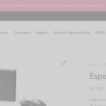
ENVÍOS RÁPIDOS - 100% DISCRETOS - CALIDAD Y ASESORAMIENTO
cería
Cosmética
Regalos
Salud e Higiene Íntima
BDSM y
Inicio
/
BD
Espo
15,90
€
Elegante 
de fantasí