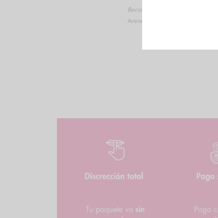
Beconfort
Average rating:
0