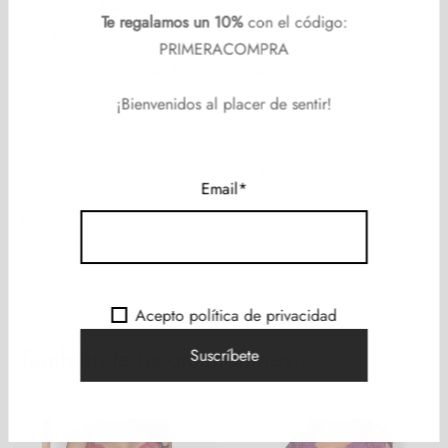
Color: Negro.
Te regalamos un 10%
con el código:
Bordados de rosas.
PRIMERACOMPRA
Tiras cruzadas en la espalda descubierta.
Tiras ajustables.
¡Bienvenidos al placer de sentir!
Sujetador con aro.
Composición: 90% poliamida y 10 % elastano.
Email*
Beconfort
Average rating:
0 reviews
Acepto política de privacidad
También te recomendamos…