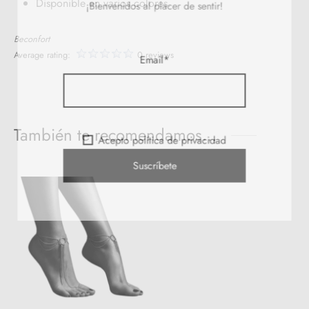
Disponible en varios colores.
¡Bienvenidos al placer de sentir!
Beconfort
Average rating:
0 reviews
Email*
También te recomendamos…
Acepto política de privacidad