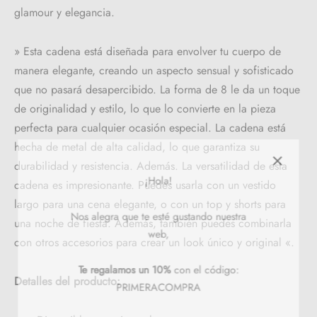
glamour y elegancia.
» Esta cadena está diseñada para envolver tu cuerpo de
manera elegante, creando un aspecto sensual y sofisticado
que no pasará desapercibido. La forma de 8 le da un toque
de originalidad y estilo, lo que lo convierte en la pieza
perfecta para cualquier ocasión especial. La cadena está
hecha de metal de alta calidad, lo que garantiza su
durabilidad y resistencia. Además. La versatilidad de esta
¡Hola!
cadena es impresionante. Puedes usarla con un vestido
largo para una cena elegante, o con un top y shorts para
Nos alegra que te esté gustando nuestra
una noche de fiesta. Además, también puedes combinarla
web,
con otros accesorios para crear un look único y original «.
Te regalamos un 10%
con el código:
Detalles del producto:
PRIMERACOMPRA