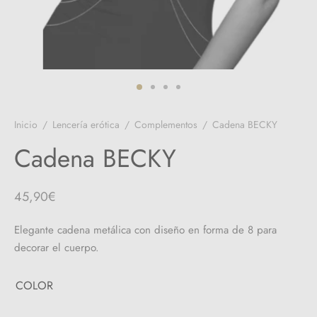
 el pene
untos
umes de Feromonas
ionadores
ts
adores
aces
Inicio
/
Lencería erótica
/
Complementos
/
Cadena BECKY
ial novias
Cadena BECKY
as
45,90
€
neras
Elegante cadena metálica con diseño en forma de 8 para
dos
decorar el cuerpo.
COLOR