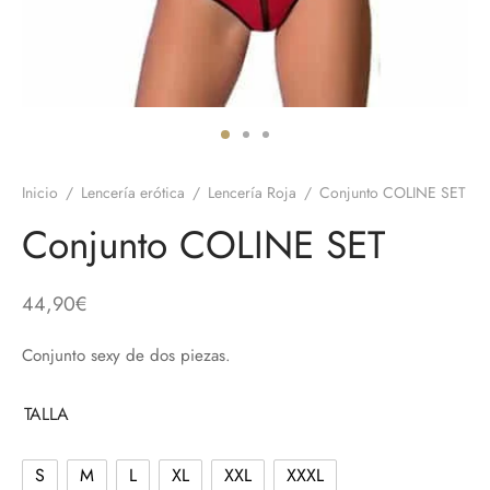
 el pene
untos
umes de Feromonas
ionadores
ts
adores
aces
Inicio
/
Lencería erótica
/
Lencería Roja
/
Conjunto COLINE SET
ial novias
Conjunto COLINE SET
as
44,90
€
neras
Conjunto sexy de dos piezas.
dos
TALLA
S
M
L
XL
XXL
XXXL