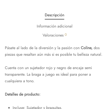
Descripción
Información adicional
0
Valoraciones
Pásate al lado de la diversión y la pasión con
Coline,
dos
piezas que resaltan aún más si es posible tu belleza natural.
¡Hola!
Cuenta con un sujetador rojo y negro de encaje semi
Nos alegra que te esté gustando nuestra
transparente. La braga a juego es ideal para poner a
web,
cualquiera a tono.
Te regalamos un 10%
con el código:
Detalles de producto:
PRIMERACOMPRA
¡Bienvenidos al placer de sentir!
Incluye: Sujetador y braguitas.