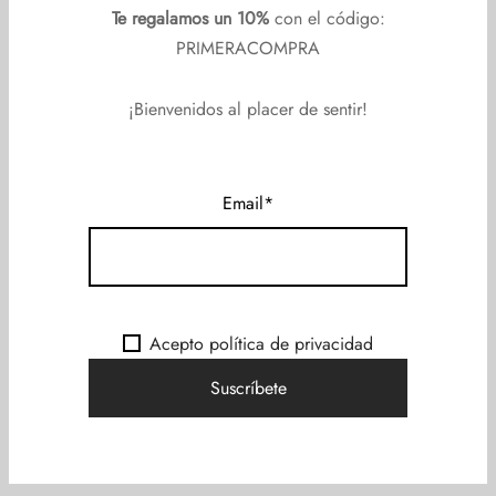
Te regalamos un 10%
con el código:
variedad de opciones que te permitirán lucir fabulosa! “.
PRIMERACOMPRA
Las guías de tallas son orientativas.
¡Bienvenidos al placer de sentir!
Detalles del producto:
Email*
Disponible en tallas grandes.
Incluye: Top y culotte.
Medias no incluidas.
Acepto política de privacidad