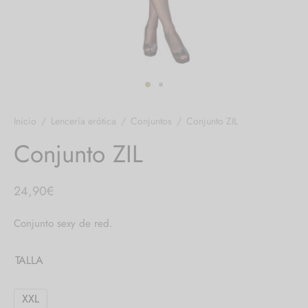
 el pene
untos
umes de Feromonas
ionadores
ts
adores
aces
Inicio
/
Lencería erótica
/
Conjuntos
/
Conjunto ZIL
ial novias
Conjunto ZIL
as
24,90
€
neras
Conjunto sexy de red.
dos
TALLA
XXL