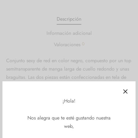
Descripción
Información adicional
0
Valoraciones
Conjunto sexy de red en color negro, compuesto por un top
semitransparente de manga larga de cuello redondo y unas
braguitas. Las dos piezas están confeccionadas en tela de
rejilla.
¡Hola!
“ ¿Buscas una prenda sexy y elegante? La ropa con tela de
rejilla semitransparente es una tendencia de moda
Nos alegra que te esté gustando nuestra
arriesgada y atrevida que agrega un toque de sensualidad
web,
permitiendo que la piel se vea a través de ella. La ropa en
tallas grandes no tiene que ser aburrida, ¡hay una gran