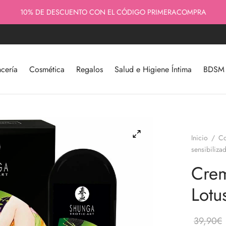
ENVÍOS RÁPIDOS - 100% DISCRETOS - CALIDAD Y ASESORAMIENTO
10% DE DESCUENTO CON EL CÓDIGO PRIMERACOMPRA
cería
Cosmética
Regalos
Salud e Higiene Íntima
BDSM y
Inicio
/
Co
sensibiliza
Crem
Lotu
39,90
€