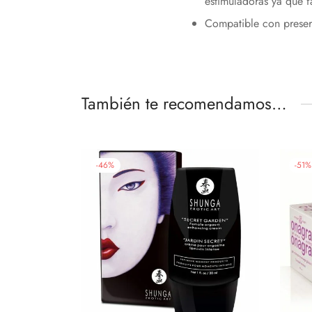
estimuladoras ya que fa
Compatible con preserv
También te recomendamos…
-
46
%
-
51
%