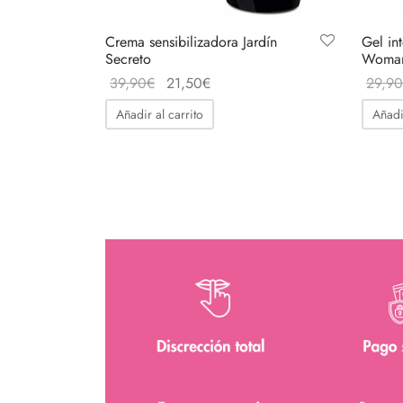
Crema sensibilizadora Jardín
Gel in
Secreto
Woma
El
El
39,90
€
21,50
€
29,90
precio
precio
Añadir al carrito
Añadi
original
actual
era:
es:
39,90€.
21,50€.