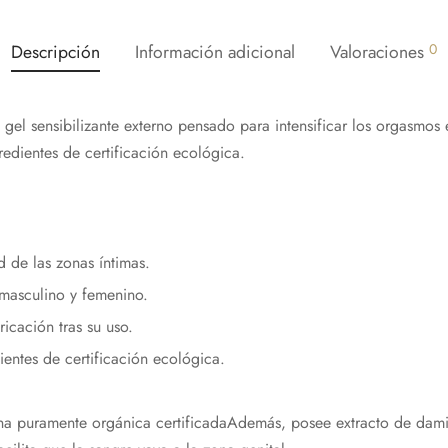
Descripción
Información adicional
Valoraciones
0
el sensibilizante externo pensado para intensificar los orgasmos e 
edientes de certificación ecológica.
d de las zonas íntimas.
 masculino y femenino.
icación tras su uso.
entes de certificación ecológica.
¡Hola!
Nos alegra que te esté gustando nuestra web,
ina puramente orgánica certificadaAdemás, posee extracto de dami