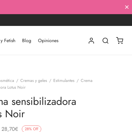
 Fetish
Blog
Opiniones
smética
/
Cremas y geles
/
Estimulantes
/
Crema
dora Lotus Noir
a sensibilizadora
s Noir
El
El
28,70
€
28
%
Off