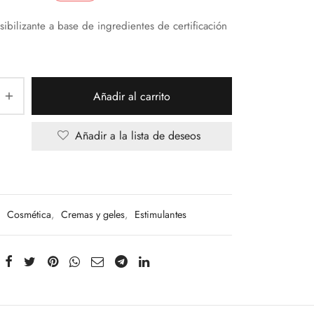
precio
precio
ibilizante a base de ingredientes de certificación
original
actual
era:
es:
39,90€.
28,70€.
Añadir al carrito
Añadir a la lista de deseos
:
Cosmética
,
Cremas y geles
,
Estimulantes