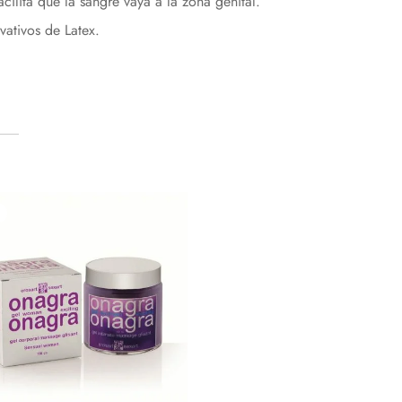
cilita que la sangre vaya a la zona genital.
Te regalamos un 10%
con el código: PRIMERACOMPRA
ativos de Latex.
¡Bienvenidos al placer de sentir!
Email*
Acepto política de privacidad