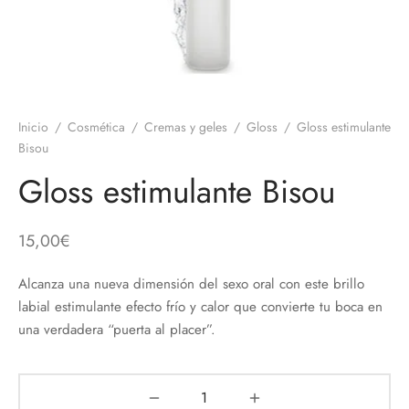
 el pene
untos
umes de Feromonas
ionadores
ts
Inicio
/
Cosmética
/
Cremas y geles
/
Gloss
/
Gloss estimulante
adores
aces
Bisou
ial novias
Gloss estimulante Bisou
as
15,00
€
neras
Alcanza una nueva dimensión del sexo oral con este brillo
labial estimulante efecto frío y calor que convierte tu boca en
dos
una verdadera “puerta al placer”.