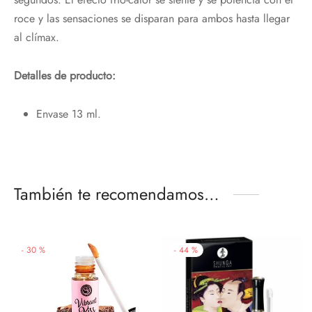
roce y las sensaciones se disparan para ambos hasta llegar
al clímax.
¡Hola!
Detalles de producto:
Nos alegra que te esté gustando nuestra
web,
Envase 13 ml.
Te regalamos un 10%
con el código:
PRIMERACOMPRA
También te recomendamos…
¡Bienvenidos al placer de sentir!
Email*
-
44
%
-
30
%