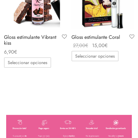
Acepto política de privacidad
Gloss estimulante Coral
Gloss estimulante Vibrant
kiss
El
El
27,00
€
15,00
€
6,90
€
precio
precio
Seleccionar opciones
original
actual
Seleccionar opciones
era:
es:
27,00€.
15,00€.