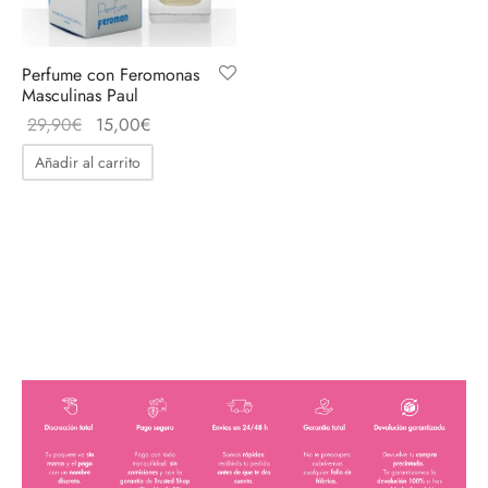
Acepto política de privacidad
Perfume con Feromonas
Masculinas Paul
El
El
29,90
€
15,00
€
precio
precio
Añadir al carrito
original
actual
era:
es:
29,90€.
15,00€.