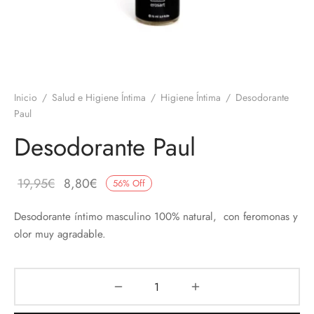
 el pene
untos
umes de Feromonas
ionadores
ts
Inicio
/
Salud e Higiene Íntima
/
Higiene Íntima
/
Desodorante
adores
aces
Paul
ial novias
Desodorante Paul
as
El
El
19,95
€
8,80
€
56
%
Off
precio
precio
neras
Desodorante íntimo masculino 100% natural, con feromonas y
original
actual
olor muy agradable.
dos
era:
es:
19,95€.
8,80€.