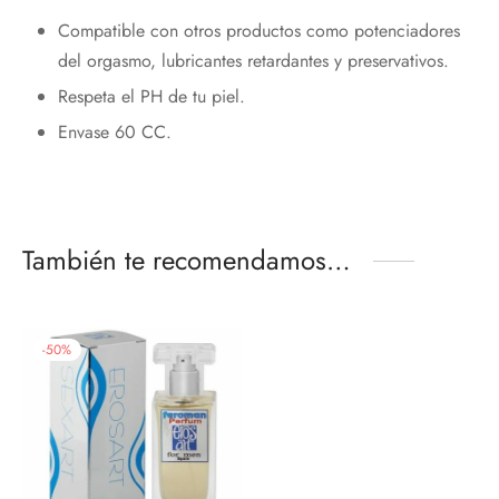
Compatible con otros productos como potenciadores
¡Hola!
del orgasmo, lubricantes retardantes y preservativos.
Respeta el PH de tu piel.
Nos alegra que te esté gustando nuestra
Envase 60 CC.
web,
Te regalamos un 10%
con el código:
PRIMERACOMPRA
También te recomendamos…
¡Bienvenidos al placer de sentir!
-
50
%
Email*