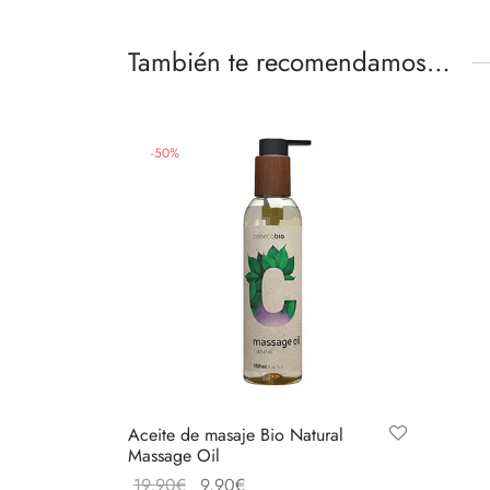
También te recomendamos…
-
50
%
Aceite de masaje Bio Natural
Massage Oil
El
El
19,90
€
9,90
€