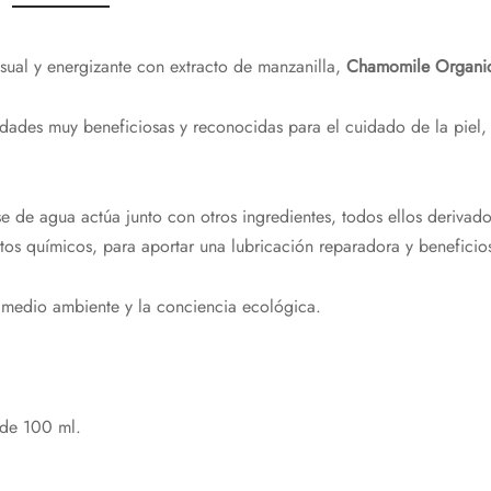
sual y energizante con extracto de manzanilla,
Chamomile Organic
dades muy beneficiosas y reconocidas para el cuidado de la piel, 
.
e de agua actúa junto con otros ingredientes, todos ellos derivad
ctos químicos, para aportar una lubricación reparadora y beneficios
l medio ambiente y la conciencia ecológica.
¡Hola!
 de 100 ml.
Nos alegra que te esté gustando nuestra web,