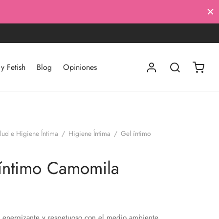
 Fetish
Blog
Opiniones
lud e Higiene Íntima
/
Higiene Íntima
/
Gel íntimo
íntimo Camomila
 energizante y respetuoso con el medio ambiente.