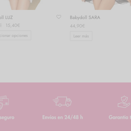
ll LUZ
Babydoll SARA
El
El
€
15,40
€
44,90
€
precio
precio
cionar opciones
Leer más
original
actual
era:
es:
19,95€.
15,40€.