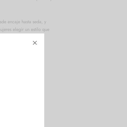
sde encaje hasta seda, y
ujeres elegir un estilo que
ormir, ¡atrévete a