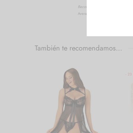
Beconfort
Average rating:
0
También te recomendamos…
-
23