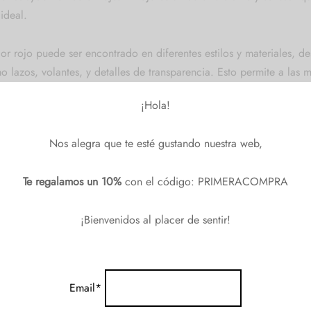
 ideal.
r rojo puede ser encontrado en diferentes estilos y materiales, de
 lazos, volantes, y detalles de transparencia. Esto permite a las m
onalidad. Si quieres agregar un toque de seducción a tu ropa de d
¡Hola!
Nos alegra que te esté gustando nuestra web,
tativas.
Te regalamos un 10%
con el código: PRIMERACOMPRA
¡Bienvenidos al placer de sentir!
nga.
iamida y 10% elastano.
Email*
s tallas.