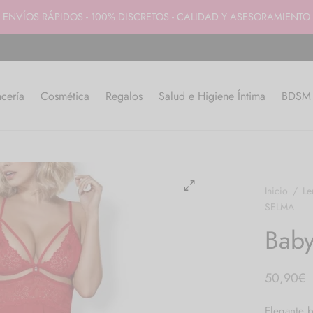
ENVÍOS RÁPIDOS - 100% DISCRETOS - CALIDAD Y ASESORAMIENTO
cería
Cosmética
Regalos
Salud e Higiene Íntima
BDSM y
Inicio
/
Le
SELMA
Bab
50,90
€
Elegante b