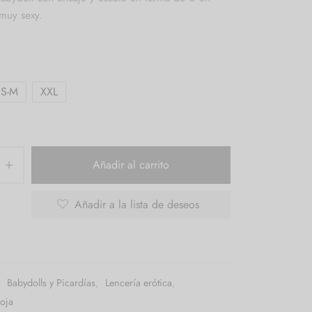
 muy sexy.
S-M
XXL
Añadir al carrito
Añadir a la lista de deseos
:
Babydolls y Picardías
,
Lencería erótica
,
Roja