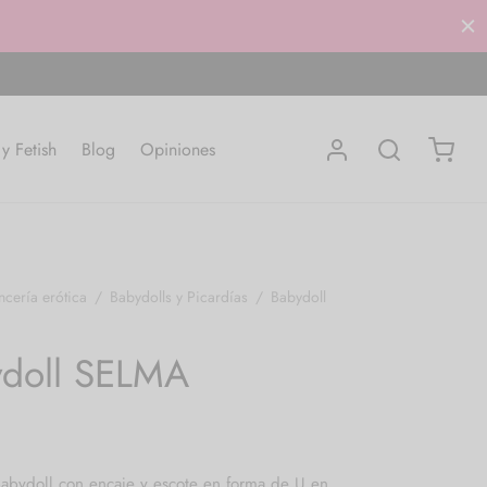
 Fetish
Blog
Opiniones
ncería erótica
/
Babydolls y Picardías
/
Babydoll
ydoll SELMA
abydoll con encaje y escote en forma de U en