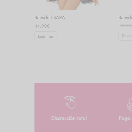
Babydoll SARA
Babydo
19,95
44,90
€
Selec
Leer más