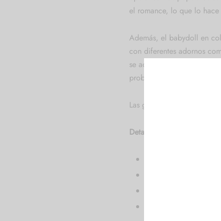
el romance, lo que lo hace
Además, el babydoll en colo
con diferentes adornos como
se adapte a su gusto y pers
probarlo!
Las guías de tallas son orien
Detalles del producto:
Incluye: Babydoll y ta
Color: Rojo.
Composición: 90% pol
Está disponible en varia