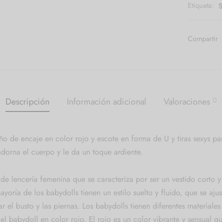
Etiqueta:
S
Compartir
Descripción
Información adicional
Valoraciones
0
o de encaje en color rojo y escote en forma de U y tiras sexys para
dorna el cuerpo y le da un toque ardiente.
e lencería femenina que se caracteriza por ser un vestido corto y
yoría de los babydolls tienen un estilo suelto y fluido, que se ajus
r el busto y las piernas. Los babydolls tienen diferentes materiales
l babydoll en color rojo. El rojo es un color vibrante y sensual q