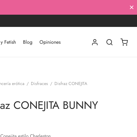
 Fetish
Blog
Opiniones
ncería erótica
/
Disfraces
/
Disfraz CONEJITA
fraz CONEJITA BUNNY
 Conejita estilo Charleston