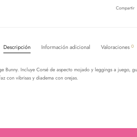
Compartir
Nos alegra que te esté gustando nuestra web,
Te regalamos un 10%
con el código: PRIMERACOMPRA
¡Bienvenidos al placer de sentir!
Descripción
Información adicional
Valoraciones
0
Email*
ge Bunny. Incluye Corsé de aspecto mojado y leggings a juego, gua
ifaz con vibrisas y diadema con orejas.
Acepto política de privacidad