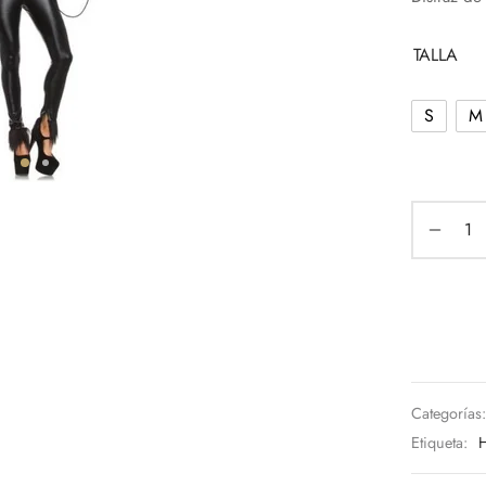
TALLA
S
M
Categorías
Etiqueta:
H
¡Hola!