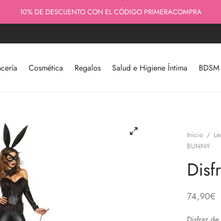
ENVÍOS RÁPIDOS - 100% DISCRETOS - CALIDAD Y ASESORAMIENTO
10% DE DESCUENTO CON EL CÓDIGO PRIMERACOMPRA
cería
Cosmética
Regalos
Salud e Higiene Íntima
BDSM y
Inicio
/
Le
BUNNY
Dis
74,90
€
Disfraz de