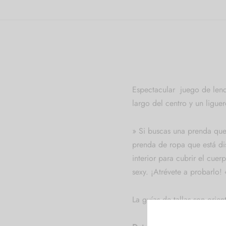
Espectacular juego de lenc
largo del centro y un liguer
»
Si buscas una prenda que 
prenda de ropa que está di
interior para cubrir el cue
sexy.
¡Atrévete a probarlo! 
La guías de tallas son orient