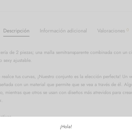
Descripción
Información adicional
Valoraciones
0
ería de 2 piezas; una malla semitransparente combinada con un cie
o sexy ajustable.
realce tus curvas, ¡Nuestro conjunto es la elección perfecta!
Un v
señada con un material que permite que se vea a través de él. Al
rpo, mientras que otros se usan con diseños más atrevidos para cre
«.
ativas.
¡Hola!