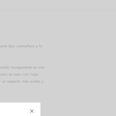
rre tipo cremallera a lo
estido transparente es una
gunos se usan con ropa
ar un aspecto más audaz y