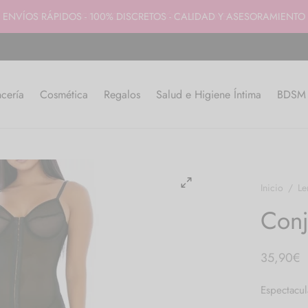
ENVÍOS RÁPIDOS - 100% DISCRETOS - CALIDAD Y ASESORAMIENTO
cería
Cosmética
Regalos
Salud e Higiene Íntima
BDSM y
Inicio
/
Le
Con
35,90
€
Espectacul