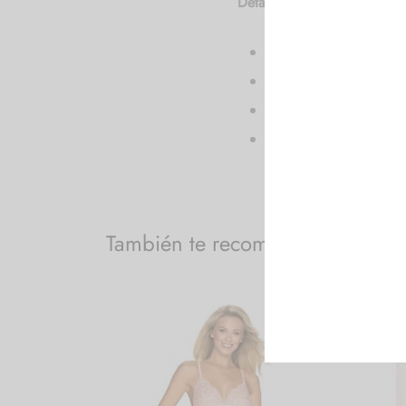
Detalles de producto:
Correas ajustables.
Copas con aros.
Lavado a mano. No pl
Composición: 95% Pol
También te recomendamos…