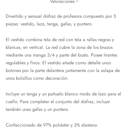
0
Valoraciones
Divertido y sensual disfraz de profesora compuesto por 5
piezas: vestido, lazo, tanga, gafas, y puntero.
El vestido combina tela de red con tela a rallas negras y
blancas, en vertical. La red cubre la zona de los brazos
¡Hola!
mediante una manga 3/4 y parte del busto. Posee tirantes
regulables y finos. El vestido añade como detalle unos
Nos alegra que te esté gustando nuestra
botones por la parte delantera juntamente con la solapa de
web,
unos bolsillos como decoración.
Te regalamos un 10%
con el código:
PRIMERACOMPRA
Incluye un tanga y un pañuelo blanco modo de lazo para el
cuello. Para completar el conjunto del disfraz, incluye
¡Bienvenidos al placer de sentir!
también unas gafas y un puntero.
Email*
Confeccionado de 97% poliéster y 3% elastano.