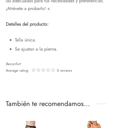
las adecuadas para tus necesidades y preferencias.
¡Atrévete a probarlo! «.
Detalles del producto:
¡Hola!
Talla única.
Nos alegra que te esté gustando nuestra
web,
Se ajustan a la pierna.
Te regalamos un 10%
con el código:
Beconfort
Average rating:
0 reviews
PRIMERACOMPRA
¡Bienvenidos al placer de sentir!
También te recomendamos…
Email*