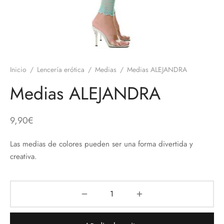
 el pene
untos
umes de Feromonas
ionadores
ts
Inicio
/
Lencería erótica
/
Medias
/
Medias ALEJANDRA
adores
aces
Medias ALEJANDRA
ial novias
9,90
€
as
Las medias de colores pueden ser una forma divertida y
neras
creativa.
dos