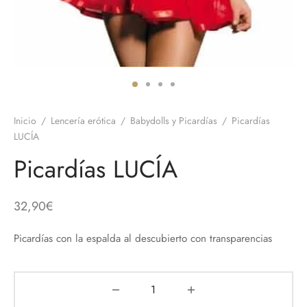
 el pene
untos
umes de Feromonas
ionadores
ts
adores
aces
Inicio
/
Lencería erótica
/
Babydolls y Picardías
/
Picardías
ial novias
LUCÍA
Picardías LUCÍA
as
neras
32,90
€
dos
Picardías con la espalda al descubierto con transparencias