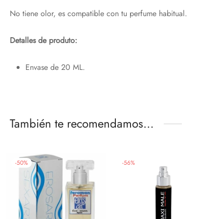
No tiene olor, es compatible con tu perfume habitual.
¡Hola!
Detalles de produto:
Nos alegra que te esté gustando nuestra
web,
Envase de 20 ML.
Te regalamos un 10%
con el código:
PRIMERACOMPRA
¡Bienvenidos al placer de sentir!
También te recomendamos…
Email*
-
50
%
-
56
%
Acepto política de privacidad