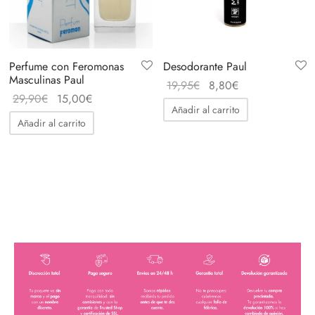
Perfume con Feromonas
Desodorante Paul
Masculinas Paul
El
El
19,95
€
8,80
€
El
El
29,90
€
15,00
€
precio
precio
Añadir al carrito
precio
precio
original
actual
Añadir al carrito
original
actual
era:
es:
era:
es:
19,95€.
8,80€.
29,90€.
15,00€.