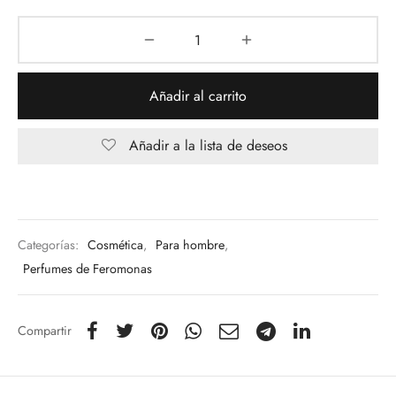
29,90€.
13,70€.
Añadir al carrito
Añadir a la lista de deseos
Categorías:
Cosmética
,
Para hombre
,
Perfumes de Feromonas
Compartir