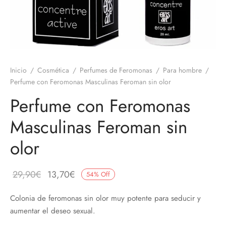
 el pene
untos
umes de Feromonas
ionadores
ts
Inicio
/
Cosmética
/
Perfumes de Feromonas
/
Para hombre
/
adores
aces
Perfume con Feromonas Masculinas Feroman sin olor
ial novias
Perfume con Feromonas
Masculinas Feroman sin
as
olor
neras
dos
El
El
29,90
€
13,70
€
54
%
Off
precio
precio
Colonia de feromonas sin olor muy potente para seducir y
original
actual
aumentar el deseo sexual.
era:
es: