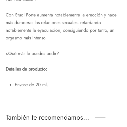
Con Studi Forte aumenta notablemente la erección y hace
más duraderas las relaciones sexuales, retardando
notablemente la eyaculación, consiguiendo por tanto, un
¡Hola!
orgasmo más intenso.
Nos alegra que te esté gustando nuestra
¿Qué más le puedes pedir?
web,
Te regalamos un 10%
con el código:
Detalles de producto:
PRIMERACOMPRA
Envase de 20 ml.
¡Bienvenidos al placer de sentir!
Email*
También te recomendamos…