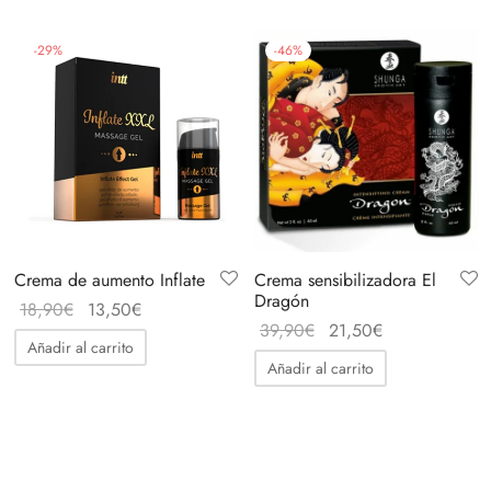
Acepto política de privacidad
-
29
%
-
46
%
Crema de aumento Inflate
Crema sensibilizadora El
Dragón
El
El
18,90
€
13,50
€
El
El
39,90
€
21,50
€
precio
precio
Añadir al carrito
precio
precio
original
actual
Añadir al carrito
original
actual
era:
es:
era:
es:
18,90€.
13,50€.
39,90€.
21,50€.