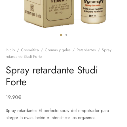
 el pene
untos
umes de Feromonas
ionadores
ts
adores
aces
Inicio
/
Cosmética
/
Cremas y geles
/
Retardantes
/
Spray
ial novias
retardante Studi Forte
Spray retardante Studi
as
Forte
neras
dos
19,90
€
Spray retardante: El perfecto spray del empotrador para
alargar la eyaculación e intensificar los orgasmos.