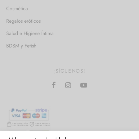
Cosmética
Regalos eróticos
Salud e Higiene Íntima
BDSM y Fetish
¡SÍGUENOS!