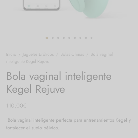
 el pene
untos
umes de Feromonas
ionadores
ts
adores
aces
Inicio
/
Juguetes Eróticos
/
Bolas Chinas
/
Bola vaginal
ial novias
inteligente Kegel Rejuve
Bola vaginal inteligente
as
Kegel Rejuve
neras
dos
110,00
€
Bola vaginal inteligente perfecta para entrenamientos Kegel y
fortalecer el suelo pélvico.