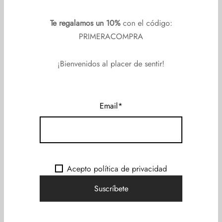
App intuitiva, con una interfaz muy atractiva, gratuita y
útil.
Te regalamos un 10%
con el código:
PRIMERACOMPRA
Recargable con cable USB (incluido).
Resistente al agua.
¡Bienvenidos al placer de sentir!
Fácil de limpiar.
Tiempo de carga: 90 min.
Tiempo de uso: 150 min.
Email*
Incluye una bolsita de transporte y almacenamiento.
Se recomienda el uso de lubricante a base de agua
para su colocación.
Acepto política de privacidad
TE CONTAMOS
¿Sabías que tus orgasmos pueden llegar a durar hasta 15
segundos?
¿Qué te parece poco? ¿Cuánto duran ahora?