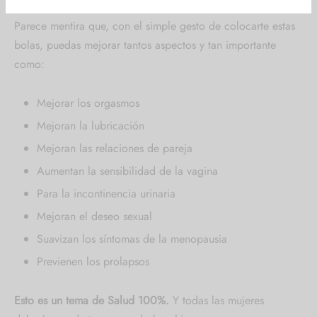
Parece mentira que, con el simple gesto de colocarte estas
bolas, puedas mejorar tantos aspectos y tan importante
como:
Mejorar los orgasmos
Mejoran la lubricación
Mejoran las relaciones de pareja
Aumentan la sensibilidad de la vagina
Para la incontinencia urinaria
Mejoran el deseo sexual
Suavizan los síntomas de la menopausia
Previenen los prolapsos
Esto es un tema de Salud 100%.
Y todas las mujeres