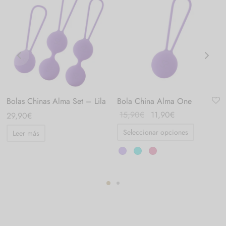
Bolas Chinas Alma Set – Lila
Bola China Alma One
El
El
15,90
€
11,90
€
29,90
€
precio
precio
Seleccionar opciones
Leer más
original
actual
era:
es:
15,90€.
11,90€.