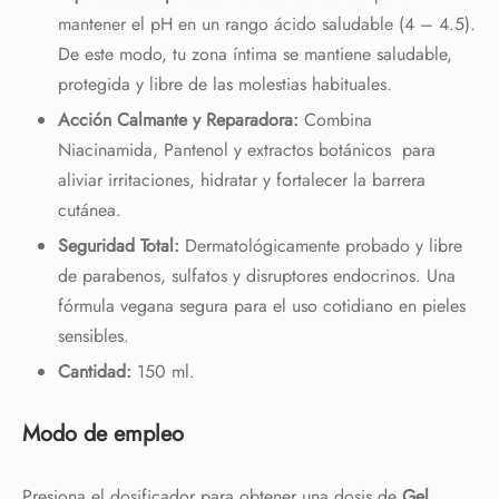
mantener el pH en un rango ácido saludable (4 – 4.5).
Acepto política de privacidad
De este modo, tu zona íntima se mantiene saludable,
protegida y libre de las molestias habituales.
Acción Calmante y Reparadora:
Combina
Niacinamida, Pantenol y extractos botánicos para
aliviar irritaciones, hidratar y fortalecer la barrera
cutánea.
Seguridad Total:
Dermatológicamente probado y libre
de parabenos, sulfatos y disruptores endocrinos. Una
fórmula vegana segura para el uso cotidiano en pieles
sensibles.
Cantidad:
150 ml.
Modo de empleo
Presiona el dosificador para obtener una dosis de
Gel