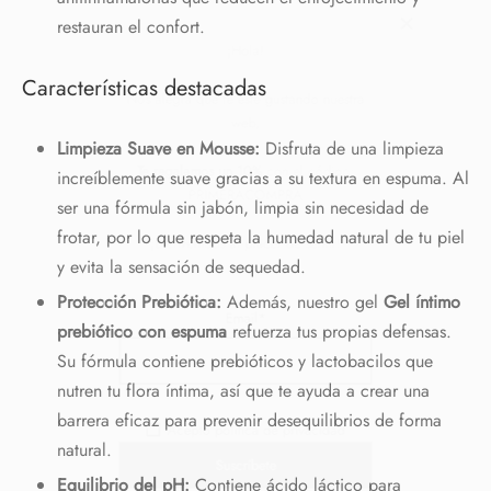
restauran el confort.
¡Hola!
Características destacadas
Nos alegra que te esté gustando nuestra
Limpieza Suave en Mousse:
Disfruta de una limpieza
web,
increíblemente suave gracias a su textura en espuma. Al
ser una fórmula sin jabón, limpia sin necesidad de
Te regalamos un 10%
con el código:
frotar, por lo que respeta la humedad natural de tu piel
PRIMERACOMPRA
y evita la sensación de sequedad.
Protección Prebiótica:
Además, nuestro gel
Gel íntimo
¡Bienvenidos al placer de sentir!
prebiótico con espuma
refuerza tus propias defensas.
Su fórmula contiene prebióticos y lactobacilos que
nutren tu flora íntima, así que te ayuda a crear una
Email*
barrera eficaz para prevenir desequilibrios de forma
natural.
Equilibrio del pH:
Contiene ácido láctico para