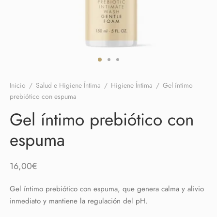
 el pene
untos
umes de Feromonas
ionadores
ts
adores
aces
Inicio
/
Salud e Higiene Íntima
/
Higiene Íntima
/
Gel íntimo
ial novias
prebiótico con espuma
Gel íntimo prebiótico con
as
espuma
neras
dos
16,00
€
Gel íntimo prebiótico con espuma, que genera calma y alivio
inmediato y mantiene la regulación del pH.