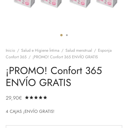
 el pene
untos
umes de Feromonas
ionadores
ts
adores
aces
Inicio
/
Salud e Higiene Íntima
/
Salud menstrual
/
Esponja
ial novias
Confort 365
/
¡PROMO! Confort 365 ENVÍO GRATIS
¡PROMO! Confort 365
as
ENVÍO GRATIS
neras
dos
29,90
€
Valorado con
de 5 en base a
1
valoració
4 CAJAS ¡ENVÍO GRATIS!