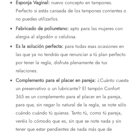
¡Hola!
Esponja Vaginal:
nuevo concepto en tampones.
Perfecto si estás cansada de los tampones corrientes o
Nos alegra que te esté gustando nuestra
no puedes utilizarlos.
web,
Fabricado de poliuretano:
apto para las mujeres con
alergia al algodón o celulosa.
Te regalamos un 10%
con el código:
Es la solución perfecta:
para todas esas ocasiones en
PRIMERACOMPRA
las que ya no tendrás que renunciar a tú plan perfecto
por tener la regla, disfruta plenamente de tus
¡Bienvenidos al placer de sentir!
relaciones.
Complemento para el placer en pareja:
¿Cuánto cuesta
un preservativo o un lubricante? El tampón Confort
Email*
365 es un complemento para el placer en la pareja,
para que, sin negar lo natural de la regla, se note sólo
cuándo cuándo tú quieras. Tanto tú, como tú pareja,
veréis lo cómodo que es, sin que se note nada y sin
tener que estar pendientes de nada más que de
Acepto política de privacidad