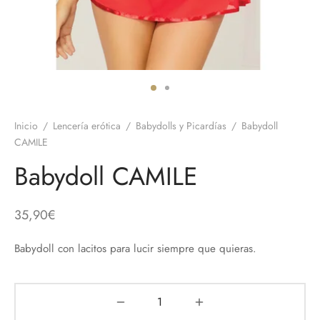
 el pene
untos
umes de Feromonas
ionadores
ts
adores
aces
Inicio
/
Lencería erótica
/
Babydolls y Picardías
/
Babydoll
ial novias
CAMILE
Babydoll CAMILE
as
neras
35,90
€
dos
Babydoll con lacitos para lucir siempre que quieras.