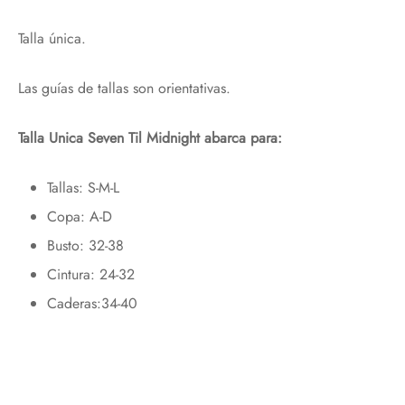
web,
Talla única.
Te regalamos un 10%
con el código:
PRIMERACOMPRA
Las guías de tallas son orientativas.
¡Bienvenidos al placer de sentir!
Talla Unica Seven Til Midnight abarca para:
Tallas: S-M-L
Email*
Copa: A-D
Busto: 32-38
Cintura: 24-32
Caderas:34-40
Acepto política de privacidad