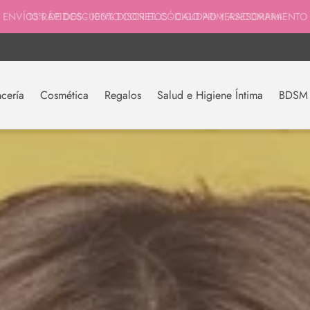
ENVÍOS RÁPIDOS - 100% DISCRETOS - CALIDAD Y ASESORAMIENTO
10% DE DESCUENTO CON EL CÓDIGO PRIMERACOMPRA
cería
Cosmética
Regalos
Salud e Higiene Íntima
BDSM y