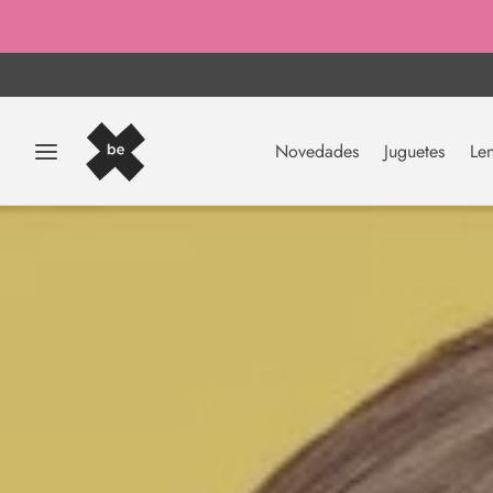
Novedades
Juguetes
Len