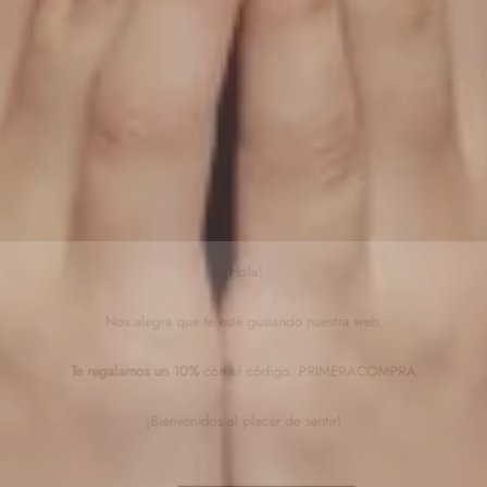
¡Hola!
Nos alegra que te esté gustando nuestra web,
Te regalamos un 10%
con el código: PRIMERACOMPRA
¡Bienvenidos al placer de sentir!