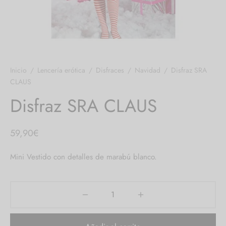
 el pene
untos
umes de Feromonas
ionadores
ts
Inicio
/
Lencería erótica
/
Disfraces
/
Navidad
/
Disfraz SRA
adores
aces
CLAUS
ial novias
Disfraz SRA CLAUS
as
59,90
€
neras
Mini Vestido con detalles de marabú blanco.
dos