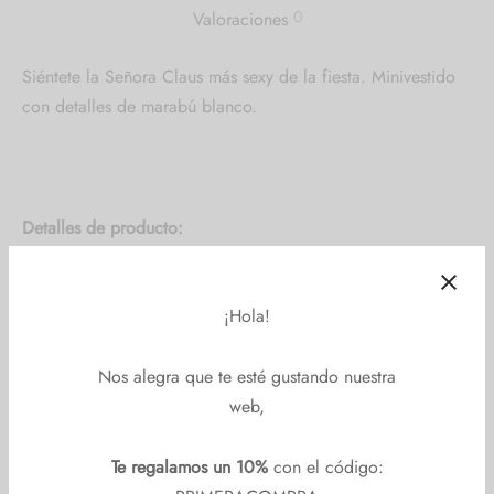
0
Valoraciones
Siéntete la Señora Claus más sexy de la fiesta. Minivestido
con detalles de marabú blanco.
Detalles de producto:
Incluye: mini vestido, gorro, cinturón, guantes y medias
¡Hola!
rojas.
Talla: XS.
Nos alegra que te esté gustando nuestra
web,
Las guías de tallas son orientativas.
Te regalamos un 10%
con el código: